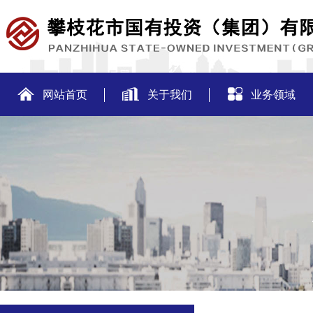
网站首页
关于我们
业务领域